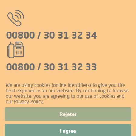
00800 / 30 31 32 34
00800 / 30 31 32 33
We are using cookies (online identifiers) to give you the
Appelez-nous gratuitement depuis la Suisse et
best experience on our website. By continuing to browse
l’Allemagne
our website, you are agreeing to our use of cookies and
our
Privacy Policy
.
Rejeter
©2017 Runge Pharma |
CGV
|
Mentions légales
I agree
|
Protection des données